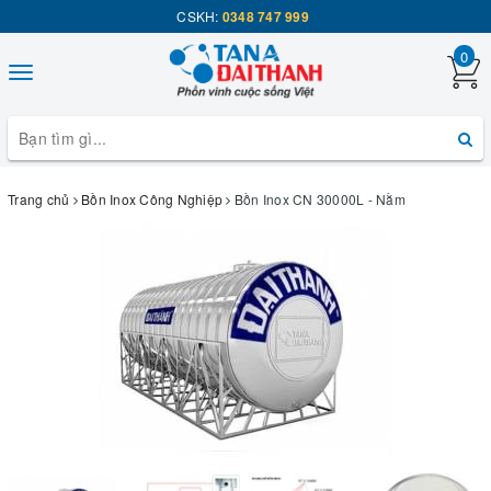
CSKH:
0348 747 999
0
Toggle
navigation
Trang chủ
Bồn Inox Công Nghiệp
Bồn Inox CN 30000L - Nằm