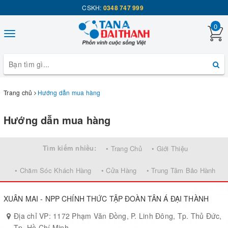
CSKH:
0348 747 999
0
Toggle
navigation
Trang chủ
Hướng dẫn mua hàng
Hướng dẫn mua hàng
Tìm kiếm nhiều:
• Trang Chủ
• Giới Thiệu
• Chăm Sóc Khách Hàng
• Cửa Hàng
• Trung Tâm Bảo Hành
XUÂN MAI - NPP CHÍNH THỨC TẬP ĐOÀN TÂN Á ĐẠI THÀNH
Địa chỉ VP: 1172 Phạm Văn Đồng, P. Linh Đông, Tp. Thủ Đức,
Tp. Hồ Chí Minh.