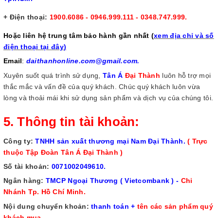
+ Điện thoại:
1900.6086 - 0946.999.111 - 0348.747.999.
Hoặc liên hệ trung tâm bảo hành gần nhất (
xem địa chỉ và số
điện thoại tại đây
)
Email
:
daithanhonline.com@gmail.com.
Xuyên suốt quá trình sử dụng,
Tân Á
Đại Thành
luôn hỗ trợ mọi
thắc mắc và vấn đề của quý khách. Chúc quý khách luôn vừa
lòng và thoải mái khi sử dụng sản phẩm và dịch vụ của chúng tôi.
5. Thông tin tài khoản:
Công ty:
TNHH sản xuất thương mại Nam Đại Thành.
( Trực
thuộc Tập Đoàn Tân Á Đại Thành )
Số tài khoản:
0071002049610.
Ngân hàng:
TMCP Ngoại Thương ( Vietcombank ) -
Chi
Nhánh Tp. Hồ Chí Minh.
Nội dung chuyển khoản:
thanh toán +
tên các sản phẩm quý
khách mua.