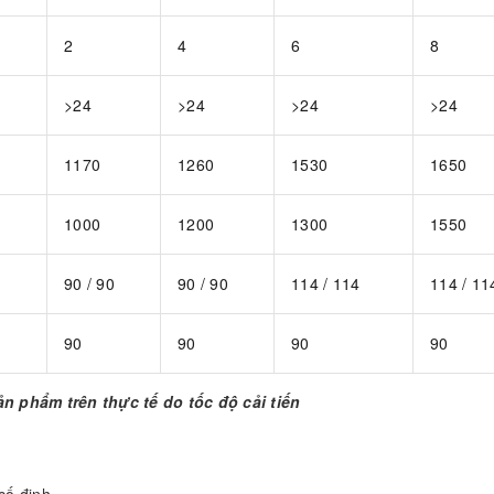
2
4
6
8
>24
>24
>24
>24
1170
1260
1530
1650
1000
1200
1300
1550
90 / 90
90 / 90
114 / 114
114 / 11
90
90
90
90
ản phẩm trên thực tế do tốc độ cải tiến
cố định.