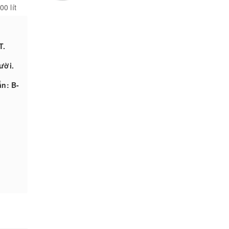
0 lít
T.
ười.
n: B-