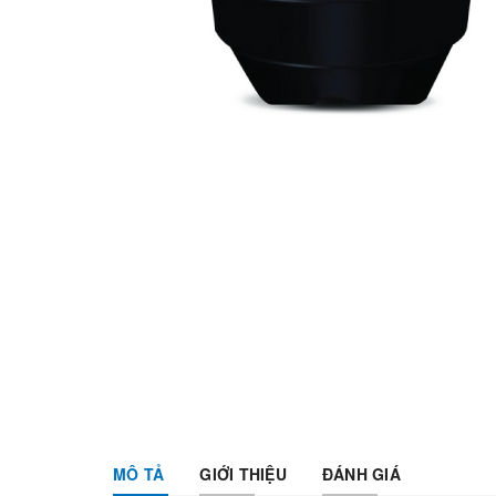
MÔ TẢ
GIỚI THIỆU
ĐÁNH GIÁ