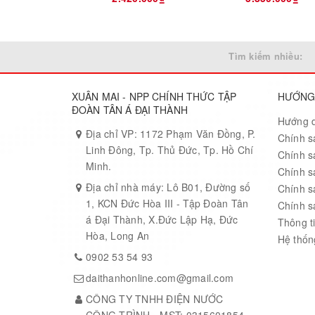
Tìm kiếm nhiều:
XUÂN MAI - NPP CHÍNH THỨC TẬP
HƯỚNG
ĐOÀN TÂN Á ĐẠI THÀNH
Hướng 
Địa chỉ VP: 1172 Phạm Văn Đồng, P.
Chính s
Linh Đông, Tp. Thủ Đức, Tp. Hồ Chí
Chính s
Minh.
Chính s
Địa chỉ nhà máy: Lô B01, Đường số
Chính s
1, KCN Đức Hòa III - Tập Đoàn Tân
Chính s
á Đại Thành, X.Đức Lập Hạ, Đức
Thông ti
Hòa, Long An
Hệ thống
0902 53 54 93
daithanhonline.com@gmail.com
CÔNG TY TNHH ĐIỆN NƯỚC
CÔNG TRÌNH - MST: 0315601854 -