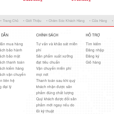
• Trang Chủ
• Giới Thiệu
• Chăm Sóc Khách Hàng
• Cửa Hàng
•
 DẪN
CHÍNH SÁCH
HỖ TRỢ
dẫn mua hàng
Tư vấn và khảo sát miễn
Tìm kiếm
ách bảo hành
phí
Đăng nhập
ách bảo mật
Sản phẩm xuất xưởng
Đăng ký
ách thanh toán
đạt tiêu chuẩn
Giỏ hàng
ách kiểm hàng
Vận chuyển miễn phí
ách vận chuyển
mọi nơi
n liên hệ
Thanh toán sau khi quý
 đại lý
khách nhận được sản
phẩm đúng chất lượng
Quý khách được đổi sản
phẩm mới ngay nếu do
lỗi kỹ thuật