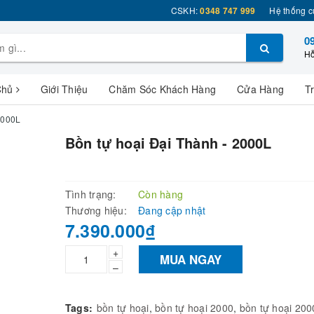
CSKH:
0348 747 999
Hệ thống c
0
Hỗ
Chủ
Giới Thiệu
Chăm Sóc Khách Hàng
Cửa Hàng
T
2000L
Bồn tự hoại Đại Thành - 2000L
Tình trạng:
Còn hàng
Thương hiệu:
Đang cập nhật
7.390.000₫
+
MUA NGAY
–
Tags:
bồn tự hoại
,
bồn tự hoại 2000
,
bồn tự hoại 2000