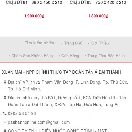
Chậu ĐT81 - 860 x 450 x 210
Chậu ĐT83 - 750 x 420 x 210
1.990.000₫
1.890.000₫
Tìm kiếm nhiều:
• Trang Chủ
• Giới Thiệu
• Chăm Sóc Khách Hàng
• Cửa Hàng
• Trung Tâm Bảo Hành
XUÂN MAI - NPP CHÍNH THỨC TẬP ĐOÀN TÂN Á ĐẠI THÀNH
Địa chỉ VP: 1172 Phạm Văn Đồng, P. Linh Đông, Tp. Thủ Đức,
Tp. Hồ Chí Minh.
Địa chỉ nhà máy: Lô B01, Đường số 1, KCN Đức Hòa III - Tập
Đoàn Tân á Đại Thành, X.Đức Lập Hạ, Đức Hòa, Long An
0902 53 54 93
daithanhonline.com@gmail.com
CÔNG TY TNHH ĐIỆN NƯỚC CÔNG TRÌNH - MST: