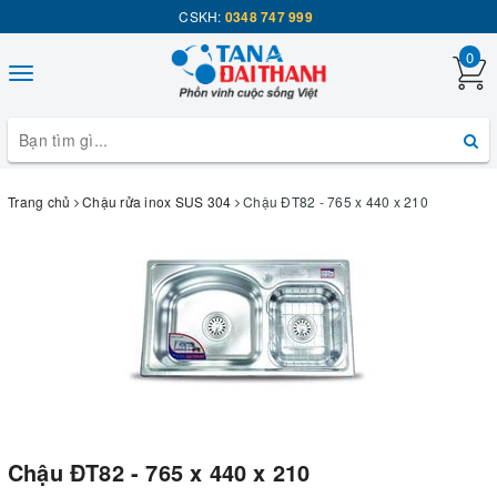
CSKH:
0348 747 999
0
Toggle
navigation
Trang chủ
Chậu rửa inox SUS 304
Chậu ĐT82 - 765 x 440 x 210
Chậu ĐT82 - 765 x 440 x 210