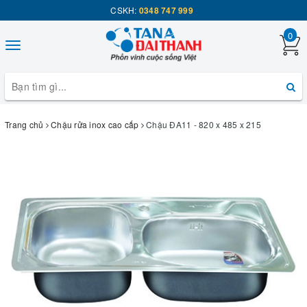
CSKH:
0348 747 999
0
Toggle
navigation
Trang chủ
Chậu rửa inox cao cấp
Chậu ĐA11 - 820 x 485 x 215