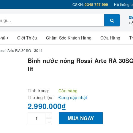
CSKH:
0348 747 999
Hệ thống c
0
Hỗ
Chủ
Giới Thiệu
Chăm Sóc Khách Hàng
Cửa Hàng
T
ssi Arte RA 30SQ - 30 lít
Bình nước nóng Rossi Arte RA 30SQ
lít
Tình trạng:
Còn hàng
Thương hiệu:
Đang cập nhật
2.990.000₫
+
MUA NGAY
–