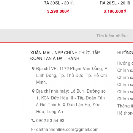
RA 30SL - 30 lít
RA 20SL - 20 lít
3.290.000₫
3.190.000₫
Tìm kiếm nhiều:
XUÂN MAI - NPP CHÍNH THỨC TẬP
HƯỚNG
ĐOÀN TÂN Á ĐẠI THÀNH
Hướng 
Địa chỉ VP: 1172 Phạm Văn Đồng, P.
Chính s
Linh Đông, Tp. Thủ Đức, Tp. Hồ Chí
Chính s
Minh.
Chính s
Địa chỉ nhà máy: Lô B01, Đường số
Chính s
1, KCN Đức Hòa III - Tập Đoàn Tân
Chính s
á Đại Thành, X.Đức Lập Hạ, Đức
Thông ti
Hòa, Long An
Hệ thống
0902 53 54 93
daithanhonline.com@gmail.com