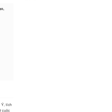
ạo,
Ý, tích
ừ cuộc