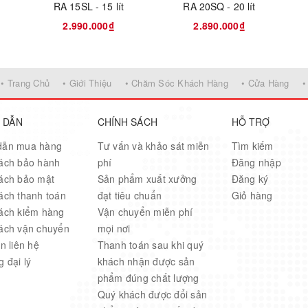
RA 15SL - 15 lít
RA 20SQ - 20 lít
2.990.000₫
2.890.000₫
• Trang Chủ
• Giới Thiệu
• Chăm Sóc Khách Hàng
• Cửa Hàng
•
 DẪN
CHÍNH SÁCH
HỖ TRỢ
dẫn mua hàng
Tư vấn và khảo sát miễn
Tìm kiếm
ách bảo hành
phí
Đăng nhập
ách bảo mật
Sản phẩm xuất xưởng
Đăng ký
ách thanh toán
đạt tiêu chuẩn
Giỏ hàng
ách kiểm hàng
Vận chuyển miễn phí
ách vận chuyển
mọi nơi
n liên hệ
Thanh toán sau khi quý
 đại lý
khách nhận được sản
phẩm đúng chất lượng
Quý khách được đổi sản