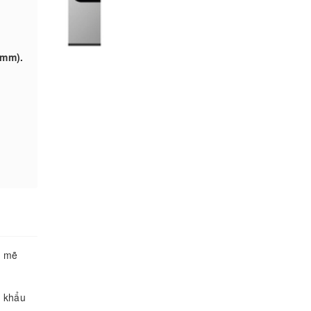
(mm).
h mẽ
p khẩu