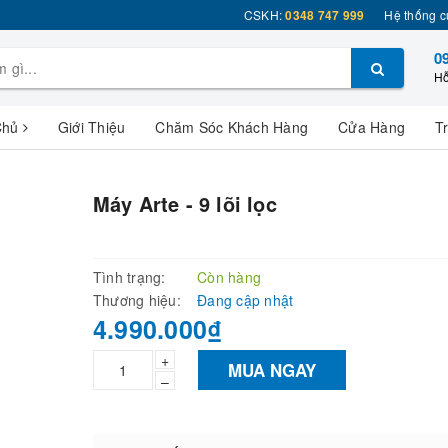
CSKH:
0348 747 999
Hệ thống c
0
Hỗ
Chủ
Giới Thiệu
Chăm Sóc Khách Hàng
Cửa Hàng
T
Máy Arte - 9 lõi lọc
Tình trạng:
Còn hàng
Thương hiệu:
Đang cập nhật
4.990.000₫
+
MUA NGAY
–