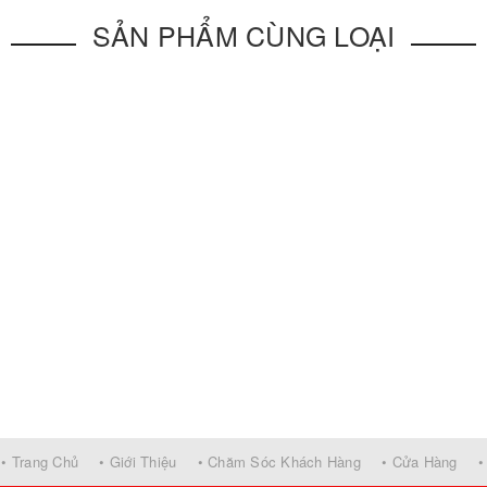
SẢN PHẨM CÙNG LOẠI
• Trang Chủ
• Giới Thiệu
• Chăm Sóc Khách Hàng
• Cửa Hàng
•