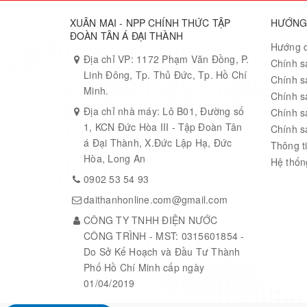
XUÂN MAI - NPP CHÍNH THỨC TẬP
HƯỚNG
ĐOÀN TÂN Á ĐẠI THÀNH
Hướng 
Địa chỉ VP: 1172 Phạm Văn Đồng, P.
Chính s
Linh Đông, Tp. Thủ Đức, Tp. Hồ Chí
Chính s
Minh.
Chính s
Địa chỉ nhà máy: Lô B01, Đường số
Chính s
1, KCN Đức Hòa III - Tập Đoàn Tân
Chính s
á Đại Thành, X.Đức Lập Hạ, Đức
Thông ti
Hòa, Long An
Hệ thống
0902 53 54 93
daithanhonline.com@gmail.com
CÔNG TY TNHH ĐIỆN NƯỚC
CÔNG TRÌNH - MST: 0315601854 -
Do Sở Kế Hoạch và Đầu Tư Thành
Phố Hồ Chí Minh cấp ngày
01/04/2019