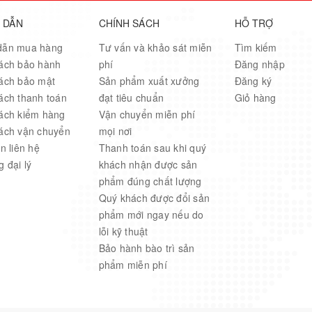
 DẪN
CHÍNH SÁCH
HỖ TRỢ
dẫn mua hàng
Tư vấn và khảo sát miễn
Tìm kiếm
ách bảo hành
phí
Đăng nhập
ách bảo mật
Sản phẩm xuất xưởng
Đăng ký
ách thanh toán
đạt tiêu chuẩn
Giỏ hàng
ách kiểm hàng
Vận chuyển miễn phí
ách vận chuyển
mọi nơi
n liên hệ
Thanh toán sau khi quý
 đại lý
khách nhận được sản
phẩm đúng chất lượng
Quý khách được đổi sản
phẩm mới ngay nếu do
lỗi kỹ thuật
Bảo hành bào trì sản
phẩm miễn phí