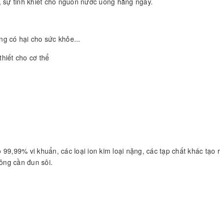
, sự tinh khiết cho nguồn nước uống hằng ngày.
ặng có hại cho sức khỏe...
hiết cho cơ thể
99,99% vi khuẩn, các loại ion kim loại nặng, các tạp chất khác tạo 
hông cần đun sôi.