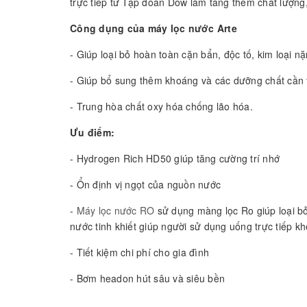
trực tiếp từ Tập đoàn Dow làm tăng thêm chất lượng
Công dụng của máy lọc nước Arte
- Giúp loại bỏ hoàn toàn cặn bẩn, độc tố, kim loại n
- Giúp bổ sung thêm khoáng và các dưỡng chất cần t
- Trung hòa chất oxy hóa chống lão hóa.
Ưu điểm:
- Hydrogen Rich HD50 giúp tăng cường trí nhớ
- Ổn định vị ngọt của nguồn nước
-
Máy lọc nước RO
sử dụng màng lọc Ro giúp loại bỏ 
nước tinh khiết giúp người sử dụng uống trực tiếp k
- Tiết kiệm chi phí cho gia đình
- Bơm headon hút sâu và siêu bền