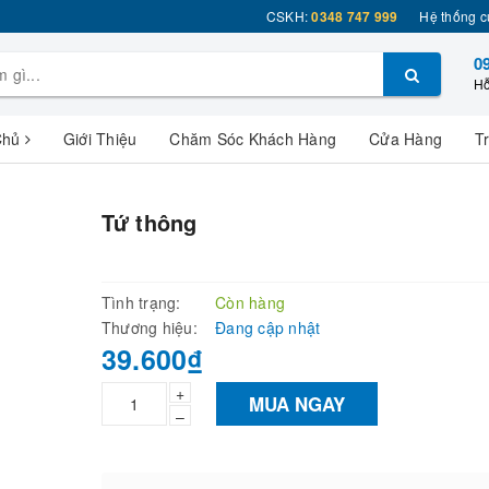
CSKH:
0348 747 999
Hệ thống c
0
Hỗ
Chủ
Giới Thiệu
Chăm Sóc Khách Hàng
Cửa Hàng
T
Tứ thông
Tình trạng:
Còn hàng
Thương hiệu:
Đang cập nhật
39.600₫
+
MUA NGAY
–