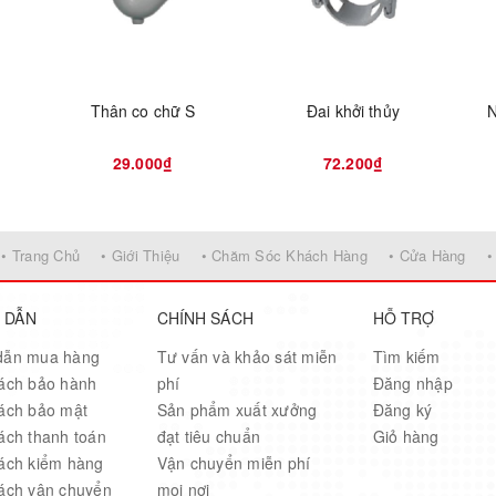
Thân co chữ S
Đai khởi thủy
N
29.000₫
72.200₫
• Trang Chủ
• Giới Thiệu
• Chăm Sóc Khách Hàng
• Cửa Hàng
•
 DẪN
CHÍNH SÁCH
HỖ TRỢ
dẫn mua hàng
Tư vấn và khảo sát miễn
Tìm kiếm
ách bảo hành
phí
Đăng nhập
ách bảo mật
Sản phẩm xuất xưởng
Đăng ký
ách thanh toán
đạt tiêu chuẩn
Giỏ hàng
ách kiểm hàng
Vận chuyển miễn phí
ách vận chuyển
mọi nơi