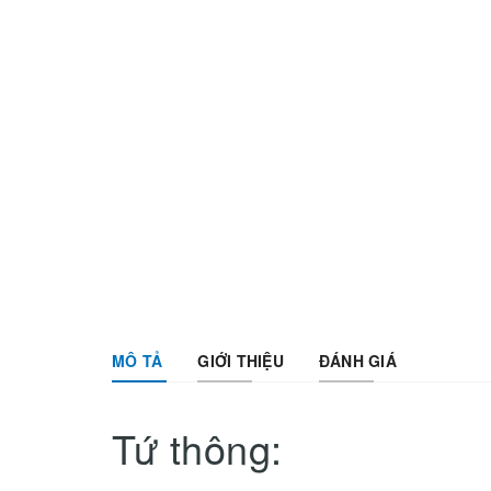
MÔ TẢ
GIỚI THIỆU
ĐÁNH GIÁ
Tứ thông: