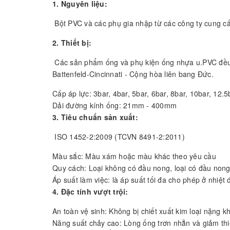
1. Nguyên liệu:
Bột PVC và các phụ gia nhập từ các công ty cung cấ
2. Thiết bị:
Các sản phẩm ống và phụ kiện ống nhựa u.PVC đều 
Battenfeld-Cincinnati - Cộng hòa liên bang Đức.
Cấp áp lực: 3bar, 4bar, 5bar, 6bar, 8bar, 10bar, 12.5
Dải đường kính ống: 21mm - 400mm
3. Tiêu chuẩn sản xuất:
ISO 1452-2:2009 (TCVN 8491-2:2011)
Màu sắc: Màu xám hoặc màu khác theo yêu cầu
Quy cách: Loại không có đầu nong, loại có đầu nong
Áp suất làm việc: là áp suất tối đa cho phép ở nhiệt
4. Đặc tính vượt trội:
An toàn vệ sinh: Không bị chiết xuất kim loại nặng 
Năng suất chảy cao: Lòng ống trơn nhẵn và giảm thi