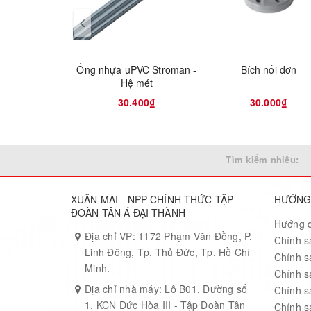
Ống nhựa uPVC Stroman -
Bích nối đơn
Hệ mét
30.400₫
30.000₫
Tìm kiếm nhiều:
XUÂN MAI - NPP CHÍNH THỨC TẬP
HƯỚNG
ĐOÀN TÂN Á ĐẠI THÀNH
Hướng 
Địa chỉ VP: 1172 Phạm Văn Đồng, P.
Chính s
Linh Đông, Tp. Thủ Đức, Tp. Hồ Chí
Chính s
Minh.
Chính s
Địa chỉ nhà máy: Lô B01, Đường số
Chính s
1, KCN Đức Hòa III - Tập Đoàn Tân
Chính s