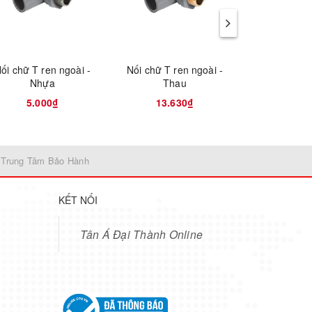
ối chữ T ren ngoài -
Nối chữ T ren ngoài -
Phụ kiện - 
Nhựa
Thau
ngoài - r
5.000₫
13.630₫
13.6
 Trung Tâm Bảo Hành
KẾT NỐI
Tân Á Đại Thành Online