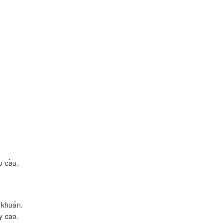
êu cầu.
 khuẩn.
y cao.