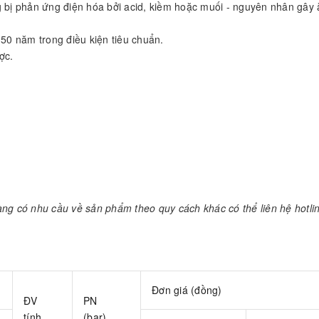
bị phản ứng điện hóa bởi acid, kiềm hoặc muối - nguyên nhân gây
 50 năm trong điều kiện tiêu chuẩn.
ợc.
àng có nhu cầu về sản phẩm theo quy cách khác có thể liên hệ hotli
Đơn giá (đồng)
ĐV
PN
tính
(bar)