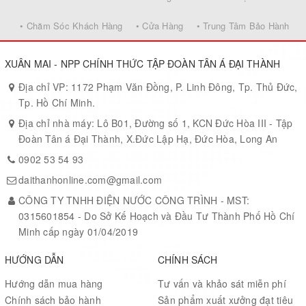
• Chăm Sóc Khách Hàng
• Cửa Hàng
• Trung Tâm Bảo Hành
XUÂN MAI - NPP CHÍNH THỨC TẬP ĐOÀN TÂN Á ĐẠI THÀNH
Địa chỉ VP: 1172 Phạm Văn Đồng, P. Linh Đông, Tp. Thủ Đức,
Tp. Hồ Chí Minh.
Địa chỉ nhà máy: Lô B01, Đường số 1, KCN Đức Hòa III - Tập
Đoàn Tân á Đại Thành, X.Đức Lập Hạ, Đức Hòa, Long An
0902 53 54 93
daithanhonline.com@gmail.com
CÔNG TY TNHH ĐIỆN NƯỚC CÔNG TRÌNH - MST:
0315601854 - Do Sở Kế Hoạch và Đầu Tư Thành Phố Hồ Chí
Minh cấp ngày 01/04/2019
HƯỚNG DẪN
CHÍNH SÁCH
Hướng dẫn mua hàng
Tư vấn và khảo sát miễn phí
Chính sách bảo hành
Sản phẩm xuất xưởng đạt tiêu