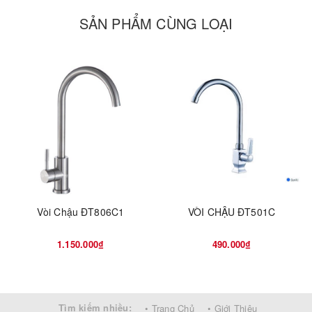
SẢN PHẨM CÙNG LOẠI
Vòi Chậu ĐT806C1
VÒI CHẬU ĐT501C
1.150.000₫
490.000₫
Tìm kiếm nhiều:
• Trang Chủ
• Giới Thiệu