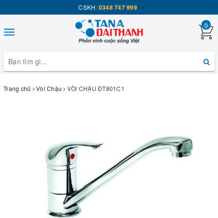
CSKH:
0348 747 999
0
Toggle
navigation
Trang chủ
Vòi Chậu
VÒI CHẬU ĐT801C1