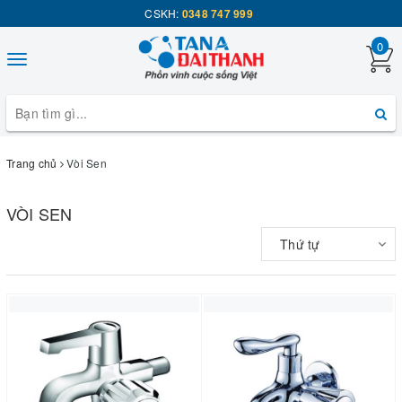
CSKH:
0348 747 999
0
Toggle
navigation
Trang chủ
Vòi Sen
VÒI SEN
Thứ tự