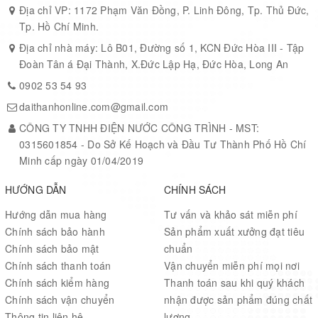
Địa chỉ VP: 1172 Phạm Văn Đồng, P. Linh Đông, Tp. Thủ Đức,
Tp. Hồ Chí Minh.
Địa chỉ nhà máy: Lô B01, Đường số 1, KCN Đức Hòa III - Tập
Đoàn Tân á Đại Thành, X.Đức Lập Hạ, Đức Hòa, Long An
0902 53 54 93
daithanhonline.com@gmail.com
CÔNG TY TNHH ĐIỆN NƯỚC CÔNG TRÌNH - MST:
0315601854 - Do Sở Kế Hoạch và Đầu Tư Thành Phố Hồ Chí
Minh cấp ngày 01/04/2019
HƯỚNG DẪN
CHÍNH SÁCH
Hướng dẫn mua hàng
Tư vấn và khảo sát miễn phí
Chính sách bảo hành
Sản phẩm xuất xưởng đạt tiêu
Chính sách bảo mật
chuẩn
Chính sách thanh toán
Vận chuyển miễn phí mọi nơi
Chính sách kiểm hàng
Thanh toán sau khi quý khách
Chính sách vận chuyển
nhận được sản phẩm đúng chất
Thông tin liên hệ
lượng